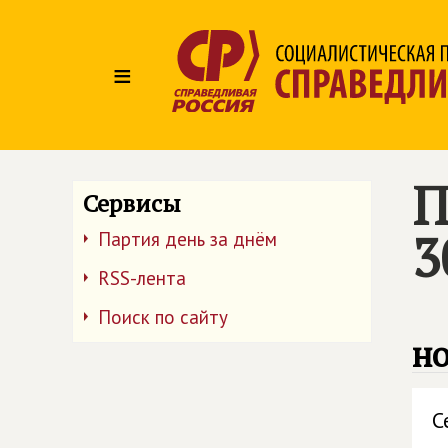
≡
П
Сервисы
3
Партия день за днём
RSS-лента
Поиск по сайту
но
С