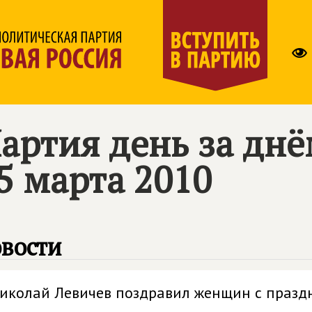
артия день за дн
5 марта 2010
вости
иколай Левичев поздравил женщин с празд