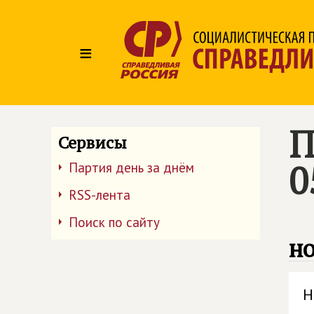
≡
П
Сервисы
0
Партия день за днём
RSS-лента
Поиск по сайту
но
Н