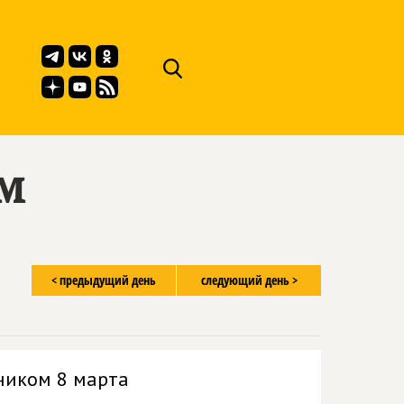
ём
< предыдущий день
следующий день >
ником 8 марта