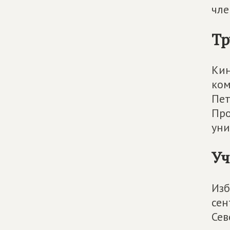
чле
Тр
Кин
ком
Пет
Про
уни
Уч
Изб
сен
Сев