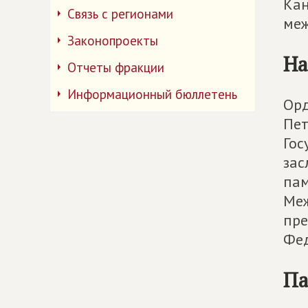
Кан
Связь с регионами
меж
Законопроекты
На
Отчеты фракции
Информационный бюллетень
Орд
Пет
Гос
зас
пам
Меж
пре
Фе
Па