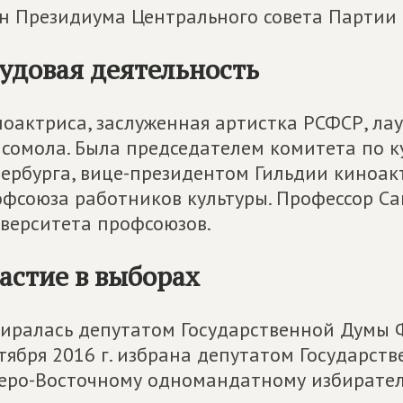
н Президиума Центрального совета Партии
удовая деятельность
оактриса, заслуженная артистка РСФСР, ла
сомола. Была председателем комитета по ку
ербурга, вице-президентом Гильдии киноак
фсоюза работников культуры. Профессор Са
верситета профсоюзов.
астие в выборах
иралась депутатом Государственной Думы ФС Р
тября 2016 г. избрана депутатом Государст
еро-Восточному одномандатному избирател