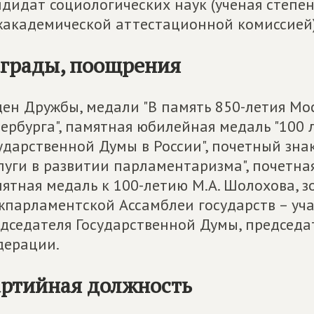
дидат социологических наук (ученая степе
академической аттестационной комиссией)
грады, поощрения
ен Дружбы, медали "В память 850-летия Моск
ербурга", памятная юбилейная медаль "100 
ударственной Думы в России", почетный зна
луги в развитии парламентаризма", почетна
ятная медаль к 100-летию М.А. Шолохова, з
парламентской Ассамблеи государств – уча
дседателя Государственной Думы, председа
дерации.
ртийная должность