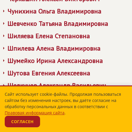
Чунихина Ольга Владимировна
Шевченко Татьяна Владимировна
Шиляева Елена Степановна
Шпилева Алена Владимировна
Шумейко Ирина Александровна
Шутова Евгения Алексеевна
Щелкунов Александр Васильевич
Сайт использует cookie-файлы. Продолжая пользоваться
Щетинин Евгений Георгиевич
сайтом без изменения настроек, вы даёте согласие на
обработку персональных данных в соответствии с
Экова Ольга Владимировна
Правовая информация сайта
.
Юнкина Юлия Александровна
СОГЛАСЕН