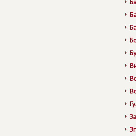
Б
Б
Б
Б
Б
В
В
В
Г
З
З