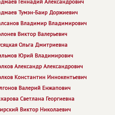
адмаев Геннадий Александрович
адмаев Тумэн-Баир Доржиевич
алсанов Владимир Владимирович
олонев Виктор Валерьевич
усяцкая Ольга Дмитриевна
ильмов Юрий Владимирович
олков Александр Александрович
олков Константин Иннокентьевич
улгонов Валерий Енжапович
ахарова Светлана Георгиевна
гирский Виктор Николаевич