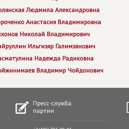
олянская Людмила Александровна
ороченко Анастасия Владимировна
ихонов Николай Владимирович
айруллин Ильгизяр Галимзянович
асматулина Надежда Радиковна
ойжинимаев Владимир Чойдонович
Пресс-служба
партии