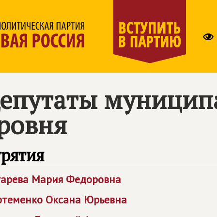
епутаты муницип
ровня
урятия
гарева Мария Федоровна
ртеменко Оксана Юрьевна