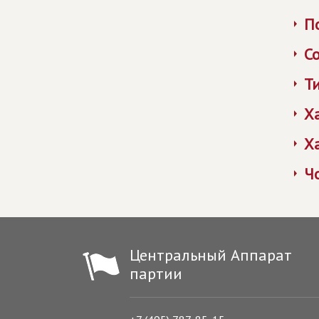
П
С
Т
Х
Х
Ч
Центральный Аппарат
партии