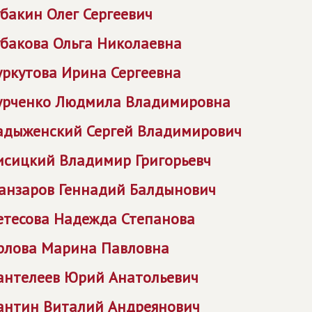
убакин Олег Сергеевич
убакова Ольга Николаевна
уркутова Ирина Сергеевна
урченко Людмила Владимировна
адыженский Сергей Владимирович
исицкий Владимир Григорьевч
анзаров Геннадий Балдынович
етесова Надежда Степанова
рлова Марина Павловна
антелеев Юрий Анатольевич
антин Виталий Андреянович