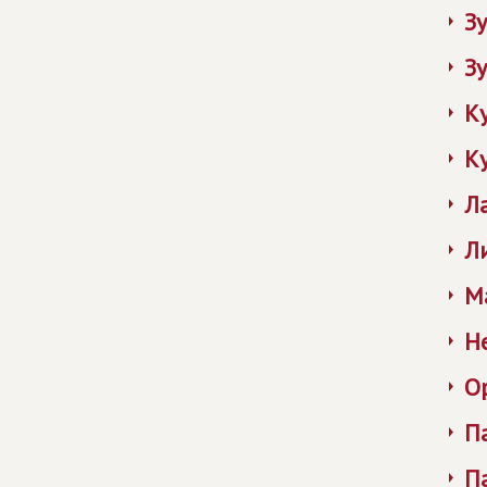
З
З
К
К
Л
Л
М
Н
О
П
П