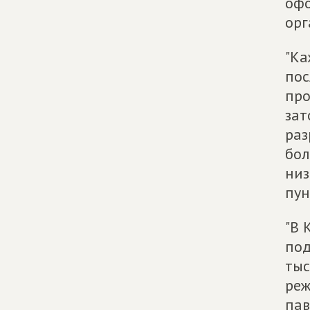
офо
орг
"Ка
пос
про
зат
раз
бол
низ
пун
"В 
под
тыс
реж
пав