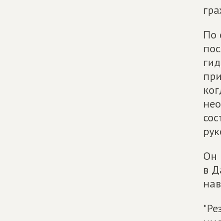
гра
По 
пос
гид
при
ког
нео
сос
рук
Он 
в Д
нав
"Ре