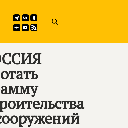
ОССИЯ
отать
рамму
роительства
сооружений