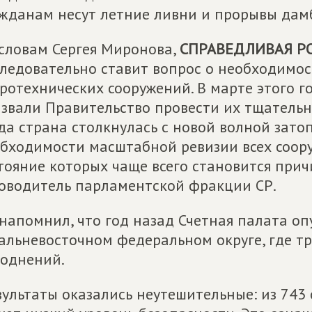
жданам несут летние ливни и прорывы дамб"
словам Сергея Миронова,
СПРАВЕДЛИВАЯ Р
ледовательно ставит вопрос о необходимо
ротехнических сооружений. В марте этого 
звали Правительство провести их тщательн
да страна столкнулась с новой волной зато
бходимости масштабной ревизии всех соор
тояние которых чаще всего становится прич
оводитель парламентской фракции СР.
напомнил, что год назад Счетная палата о
альневосточном федеральном округе, где т
однений.
зультаты оказались неутешительные: из 743