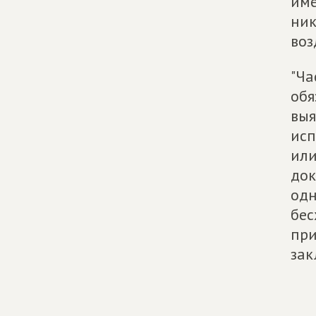
име
ник
воз
"Ча
обя
выя
исп
или
док
одн
бес
при
зак