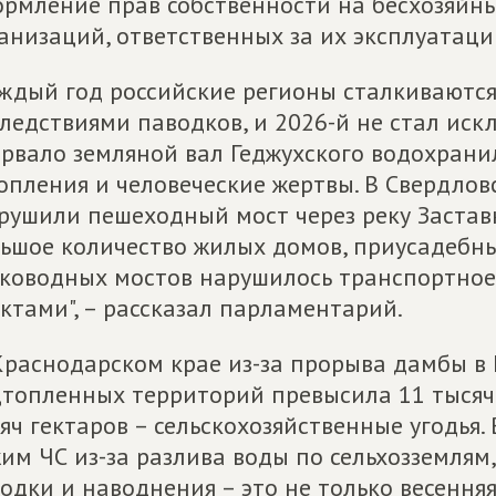
рмление прав собственности на бесхозяйн
анизаций, ответственных за их эксплуатацию
ждый год российские регионы сталкиваютс
ледствиями паводков, и 2026-й не стал иск
рвало земляной вал Геджухского водохран
опления и человеческие жертвы. В Свердло
рушили пешеходный мост через реку Заставк
ьшое количество жилых домов, приусадебных
ководных мостов нарушилось транспортное
ктами", – рассказал парламентарий.
Краснодарском крае из-за прорыва дамбы 
топленных территорий превысила 11 тысяч 
яч гектаров – сельскохозяйственные угодья.
им ЧС из-за разлива воды по сельхозземлям,
одки и наводнения – это не только весення