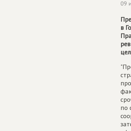
09 
Пре
в Г
Пра
рев
цел
"Пр
стр
про
фак
сро
по 
соо
зат