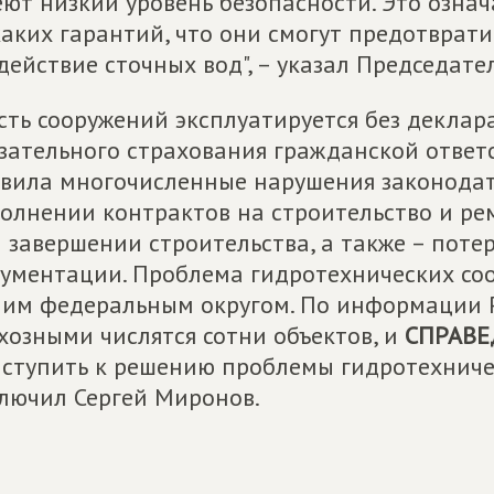
ют низкий уровень безопасности. Это означа
аких гарантий, что они смогут предотврати
действие сточных вод", – указал Председате
сть сооружений эксплуатируется без деклар
зательного страхования гражданской ответ
вила многочисленные нарушения законодат
олнении контрактов на строительство и рем
 завершении строительства, а также – пот
ументации. Проблема гидротехнических со
им федеральным округом. По информации Р
хозными числятся сотни объектов, и
СПРАВЕ
ступить к решению проблемы гидротехничес
лючил Сергей Миронов.