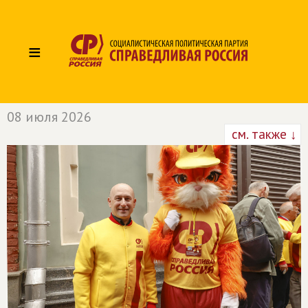
≡
08 июля 2026
см. также ↓