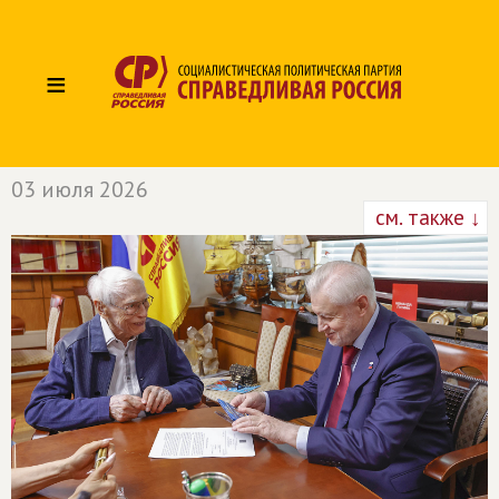
≡
03 июля 2026
см. также ↓