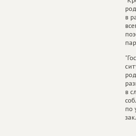
"Кр
род
в р
все
поэ
пар
"Го
сит
род
раз
в с
соб
по 
зак