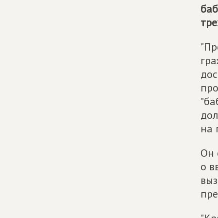
баб
тре
"Пр
гра
дос
про
"ба
дол
на 
Он 
о в
выз
пре