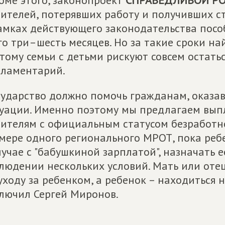
оме этого, законопроект
СПРАВЕДЛИВОЙ Р
ителей, потерявших работу и получивших ст
амках действующего законодательства посо
го три–шесть месяцев. Но за такие сроки н
тому семьи с детьми рискуют совсем остаться
ламентарий.
сударство должно помочь гражданам, оказа
уации. Именно поэтому мы предлагаем вы
ителям с официальным статусом безработно
мере одного регионального МРОТ, пока ребе
лучае с "бабушкиной зарплатой", назначать
людении нескольких условий. Мать или отец
уходу за ребенком, а ребенок – находиться 
лючил Сергей Миронов.