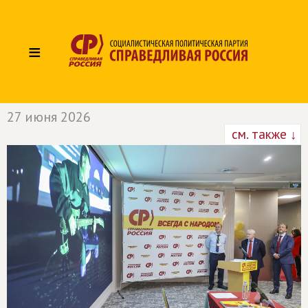
≡
27 июня 2026
см. также ↓