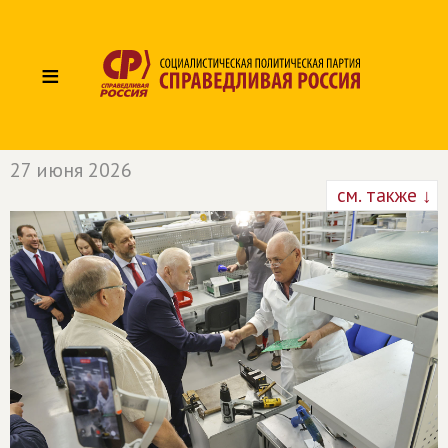
≡
27 июня 2026
см. также ↓