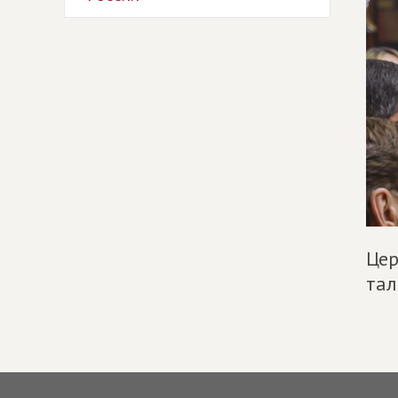
Цер
тал