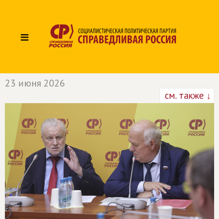
≡
23 июня 2026
см. также ↓