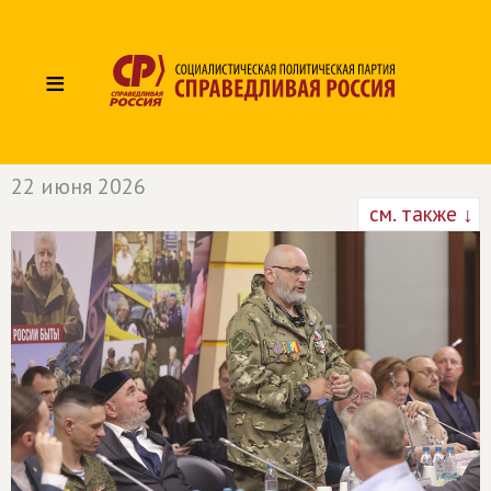
≡
22 июня 2026
см. также ↓