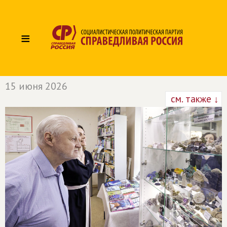
≡
15 июня 2026
см. также ↓