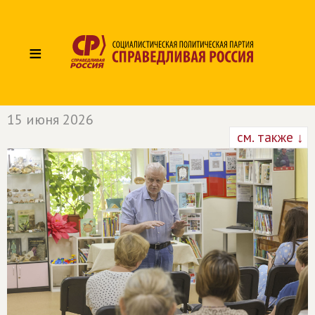
≡
15 июня 2026
см. также ↓