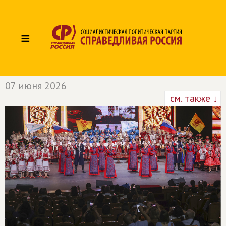
≡
07 июня 2026
см. также ↓