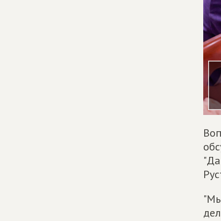
Воп
обс
"Да
Рус
"Мы
дел