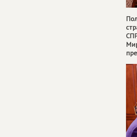
Пол
стр
СП
Мир
пре