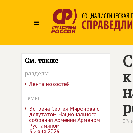
≡
С
См. также
к
разделы
Лента новостей
н
темы
р
Встреча Сергея Миронова с
депутатом Национального
собрания Армении Арменом
03 
Рустамяном
3 июня 2026