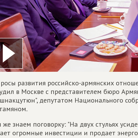
росы развития российско-армянских отноше
удил в Москве с представителем бюро Арм
шнакцутюн", депутатом Национального со
тамяном.
 же знаем поговорку: "На двух стульях усиде
ает огромные инвестиции и продает энергор