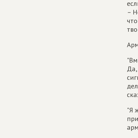
есл
– Н
что
тво
Арм
"Вм
Да,
сиг
дел
ска
"Я 
при
арм