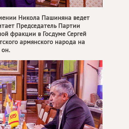
мении Никола Пашиняна ведет
итает Председатель Партии
ной фракции в Госдуме Сергей
тского армянского народа на
 он.