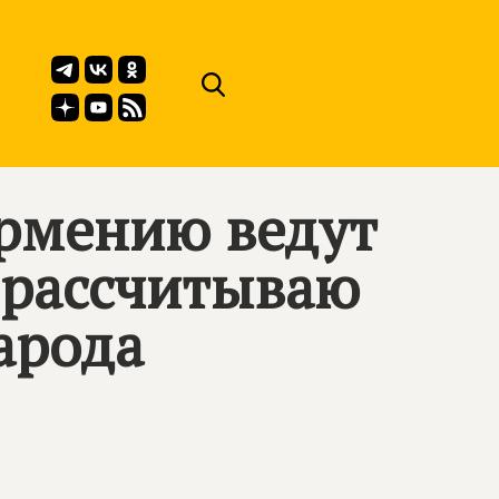
рмению ведут
 рассчитываю
арода