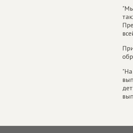
"Мы
так
Пре
все
При
обр
"На
вып
дет
вып