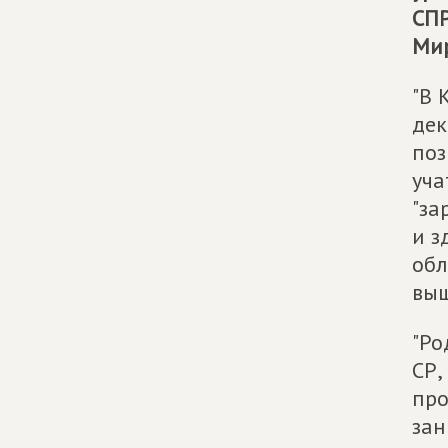
СП
Мир
"В 
дек
поз
уча
"за
и з
обл
выш
"Ро
СР,
про
зан