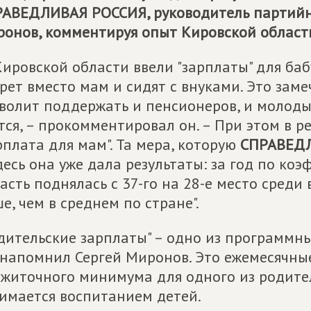
РАВЕДЛИВАЯ РОССИЯ
, руководитель партий
онов, комментируя опыт Кировской област
Кировской области ввели "зарплаты" для баб
рет вместо мам и сидят с внуками. Это зам
волит поддержать и пенсионеров, и молоды
тся, – прокомментировал он. – При этом в р
рплата для мам". Та мера, которую
СПРАВЕД
десь она уже дала результаты: за год по к
асть поднялась с 37-го на 28-е место среди
е, чем в среднем по стране".
дительские зарплаты" – одно из программ
 напомнил Сергей Миронов. Это ежемесячны
житочного минимума для одного из родител
имается воспитанием детей.