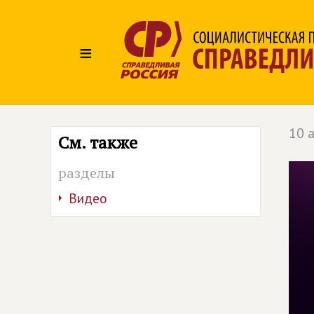
≡
10 
См. также
разделы
Видео