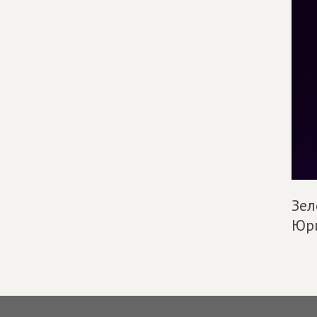
Зел
Юр