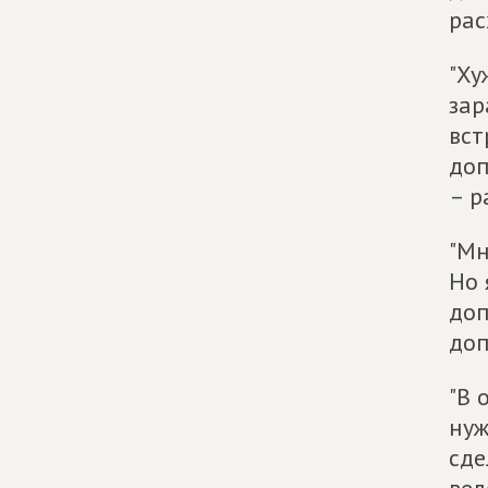
рас
"Ху
зар
вст
доп
– р
"Мн
Но 
доп
доп
"В 
нуж
сде