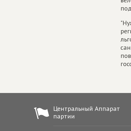
вел
под
"Ну
рег
льг
сан
пов
гос
Центральный Аппарат
партии