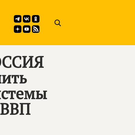
ОССИЯ
чить
истемы
 ВВП