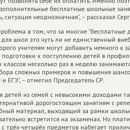
ут позволить себе их оплатить. Именно поэ
дополнительные бесплатные школьные заняти
ь, ситуация неоднозначная", – рассказал Сер
проблема в том, что за многие "бесплатные 
 для школ это чуть ли не единственный вне
орого учителям могут добавить немного к за
 подготовки к поступлению детей в профил
х классов несколько раз в неделю занимают
бора сложных примеров и повышения шансов
 и ЕГЭ", – отметил Председатель СР.
я детей из семей с невысокими доходами та
тернативой дорогостоящим занятиям с репе
бный материал, выходящий за рамки школь
зательно встретится на экзаменах. Но платит
 с трёх-четырёх предметов набегает прилич