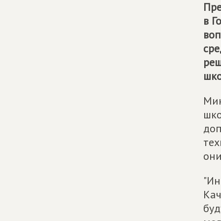
Пре
в Г
воп
сре
реш
шко
Мин
шко
доп
тех
они
"Ин
Кач
буд