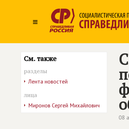
≡
С
См. также
п
разделы
Лента новостей
ф
лица
о
Миронов Сергей Михайлович
08 