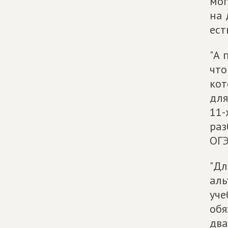
мог
на 
ест
"А 
что
кот
для
11-
раз
ОГЭ
"Дл
аль
уче
обя
два