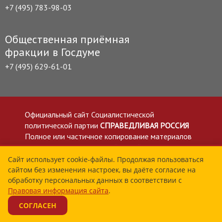
+7 (495) 783-98-03
Общественная приёмная
фракции в Госдуме
+7 (495) 629-61-01
Официальный сайт Социалистической
политической партии
СПРАВЕДЛИВАЯ РОССИЯ
Полное или частичное копирование материалов
приветствуется со ссылкой на сайт spravedlivo.ru
Политика в отношении обработки персональных
Сайт использует cookie-файлы. Продолжая пользоваться
сайтом без изменения настроек, вы даёте согласие на
данных
обработку персональных данных в соответствии с
Все материалы сайта spravedlivo.ru доступны по
Правовая информация сайта
.
лицензии Creative Commons Attribution 4.0 International
СОГЛАСЕН