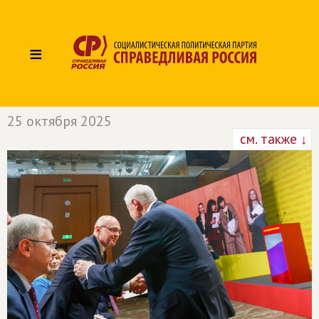
≡
25 октября 2025
см. также ↓