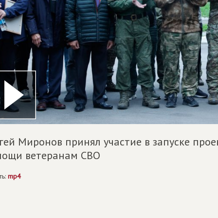
гей Миронов принял участие в запуске про
мощи ветеранам СВО
ть:
mp4