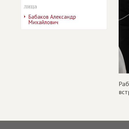
лица
Бабаков Александр
Михайлович
Раб
вст