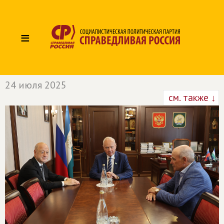
≡
24 июля 2025
см. также ↓