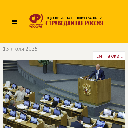
≡
15 июля 2025
см. также ↓