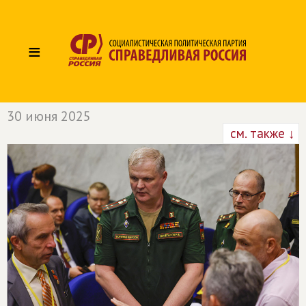
≡
30 июня 2025
см. также ↓