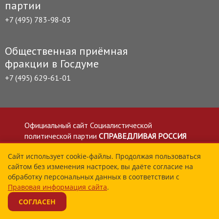
партии
+7 (495) 783-98-03
Общественная приёмная
фракции в Госдуме
+7 (495) 629-61-01
Официальный сайт Социалистической
политической партии
СПРАВЕДЛИВАЯ РОССИЯ
Полное или частичное копирование материалов
Сайт использует cookie-файлы. Продолжая пользоваться
приветствуется со ссылкой на сайт spravedlivo.ru
сайтом без изменения настроек, вы даёте согласие на
Политика в отношении обработки персональных
обработку персональных данных в соответствии с
данных
Правовая информация сайта
.
Все материалы сайта spravedlivo.ru доступны по
СОГЛАСЕН
лицензии Creative Commons Attribution 4.0 International