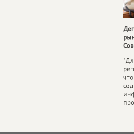
Деп
рын
Сов
"Дл
рег
что
сод
инф
про