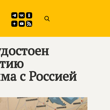
удостоен
етию
ма с Россией