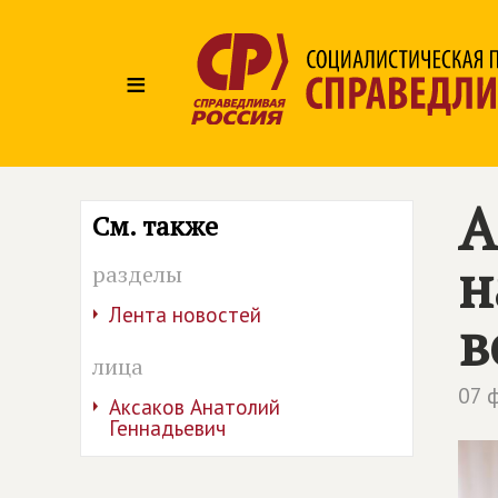
≡
А
См. также
н
разделы
Лента новостей
в
лица
07 
Аксаков Анатолий
Геннадьевич