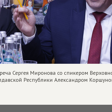
реча Сергея Миронова со спикером Верховн
давской Республики Александром Коршун