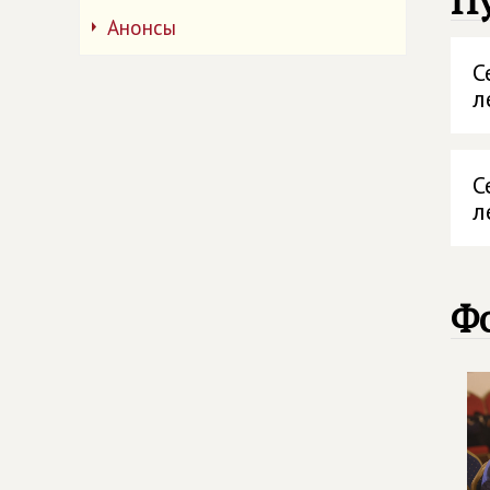
П
Анонсы
С
л
С
л
Ф