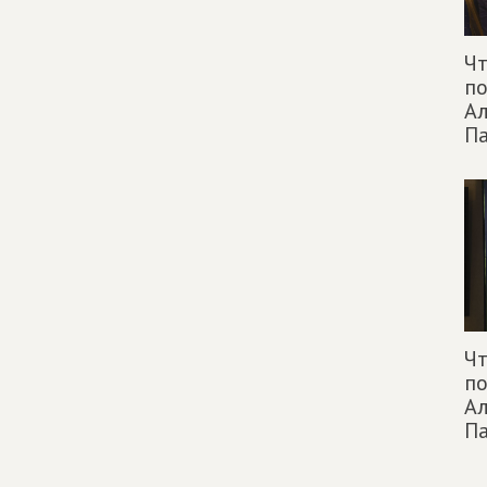
Чт
п
Ал
П
Чт
п
Ал
П