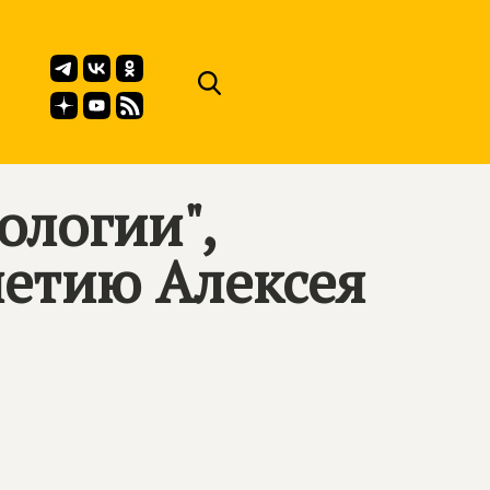
ологии",
етию Алексея