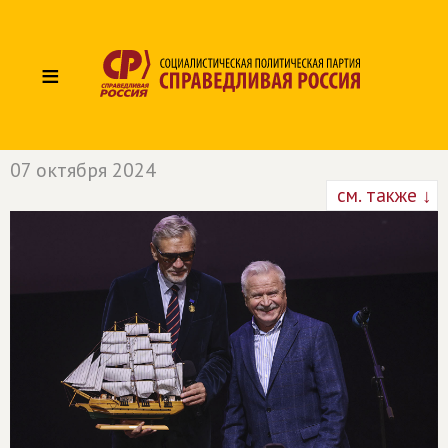
≡
07 октября 2024
см. также ↓