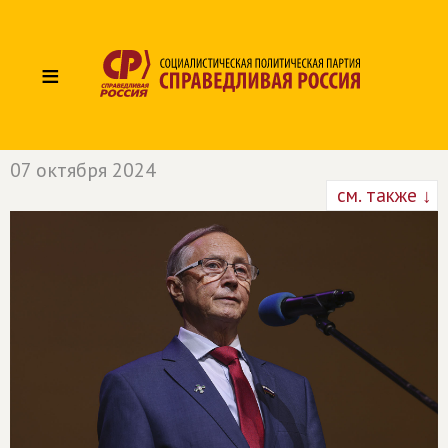
≡
07 октября 2024
см. также ↓