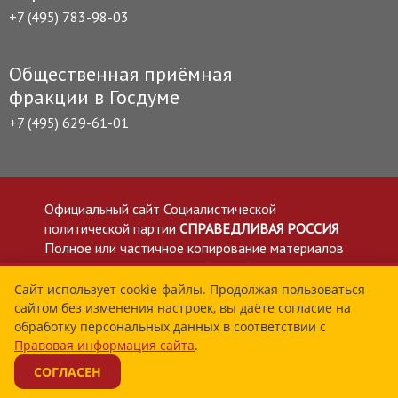
+7 (495) 783-98-03
Общественная приёмная
фракции в Госдуме
+7 (495) 629-61-01
Официальный сайт Социалистической
политической партии
СПРАВЕДЛИВАЯ РОССИЯ
Полное или частичное копирование материалов
приветствуется со ссылкой на сайт spravedlivo.ru
Политика в отношении обработки персональных
Сайт использует cookie-файлы. Продолжая пользоваться
сайтом без изменения настроек, вы даёте согласие на
данных
обработку персональных данных в соответствии с
Все материалы сайта spravedlivo.ru доступны по
Правовая информация сайта
.
лицензии Creative Commons Attribution 4.0 International
СОГЛАСЕН