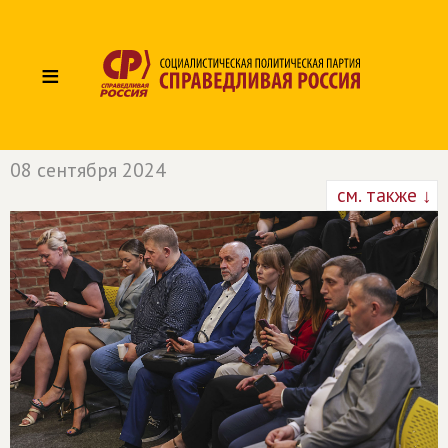
≡
08 сентября 2024
см. также ↓