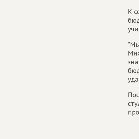
К с
бюд
учи
"Мы
Мих
зна
бюд
уда
Пос
сту
про