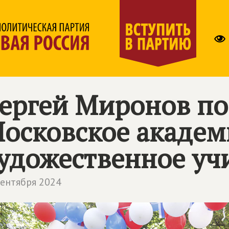
ергей Миронов по
осковское академ
удожественное у
сентября 2024