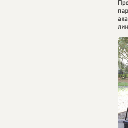
Пре
пар
ака
лин