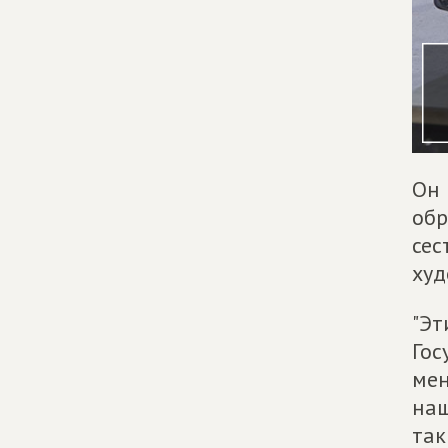
Он 
обр
сес
худ
"Эт
Гос
мен
наш
так