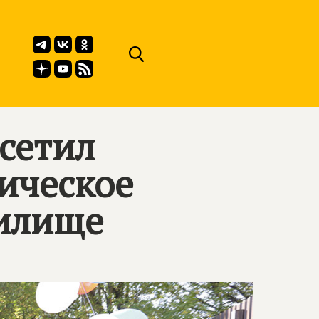
сетил
ическое
чилище