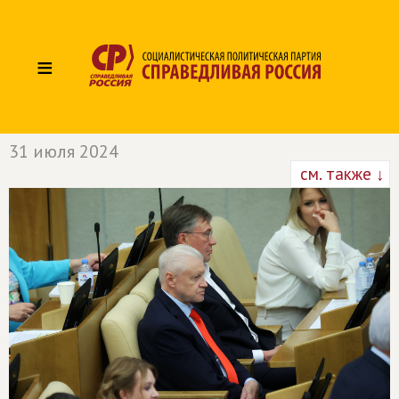
≡
31 июля 2024
см. также ↓