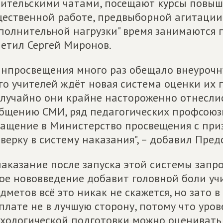
ительскими чатами, посещают курсы повыш
ественной работе, предвыборной агитации 
полнительной нагрузки" время занимаются п
етил Сергей Миронов.
нпросвещения много раз обещало внеурочну
го учителей ждёт новая система оценки их
лучайно они крайне настороженно отнеслис
бщению СМИ, ряд педагогических профсоюз
ащение в Министерство просвещения с при
верку в систему наказания", – добавил Пред
наказание после запуска этой системы запро
ое нововведение добавит головной боли уч
дметов всё это никак не скажется, но зато 
плате не в лучшую сторону, потому что уро
хологической подготовки можно оценивать 