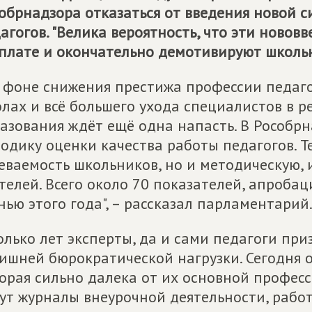
обрнадзора отказаться от введения новой 
агогов. "Велика вероятность, что эти новов
плате и окончательно демотивируют школьны
 фоне снижения престижа профессии педагог
лах и всё большего ухода специалистов в р
азования ждёт ещё одна напасть. В Рособрн
одику оценки качества работы педагогов. Т
еваемость школьников, но и методическую, 
телей. Всего около 70 показателей, апроба
нью этого года", – рассказал парламентарий
олько лет эксперты, да и сами педагоги пр
ишней бюрократической нагрузки. Сегодня 
орая сильно далека от их основной професс
ут журналы внеурочной деятельности, раб