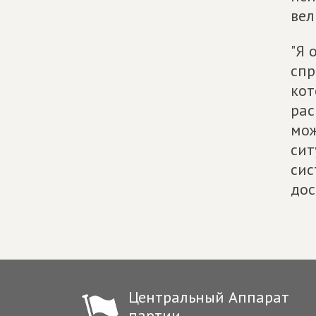
вел
"Я 
спр
кот
рас
мож
сит
сис
дос
Центральный Аппарат
партии