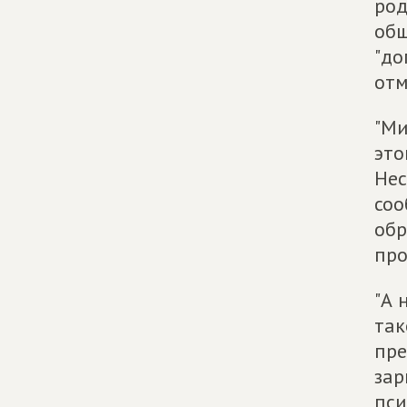
род
общ
"до
отм
"Ми
это
Нес
соо
обр
про
"А 
так
пре
зар
пси