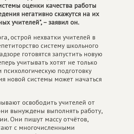
системы оценки качества работы
ведения негативно скажутся на их
х учителей", – заявил он.
а, острой нехватки учителей в
епетиторство систему школьного
адзоре готовятся запустить новую
еперь учитывать хотят не только
и психологическую подготовку
ция новой системы может начаться
.
изывают освободить учителей от
они вынуждены выполнять работу,
ии. Они пишут массу отчётов,
отают с многочисленными