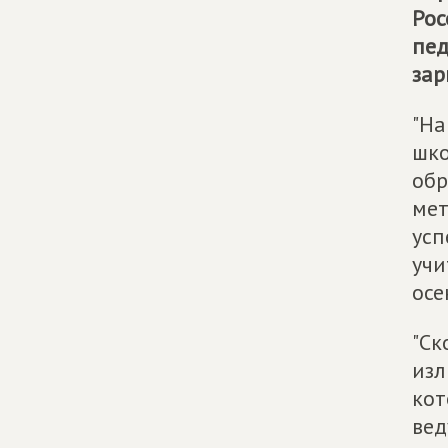
Рос
пед
зар
"На
шко
обр
мет
усп
учи
осе
"Ск
изл
кот
вед