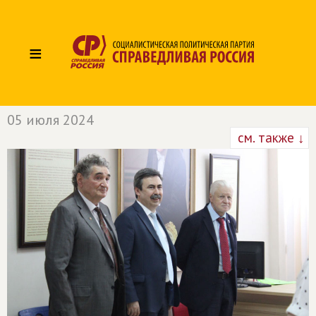
≡
05 июля 2024
см. также ↓