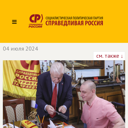
≡
04 июля 2024
см. также ↓