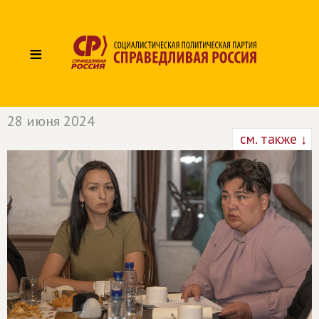
≡
28 июня 2024
см. также ↓