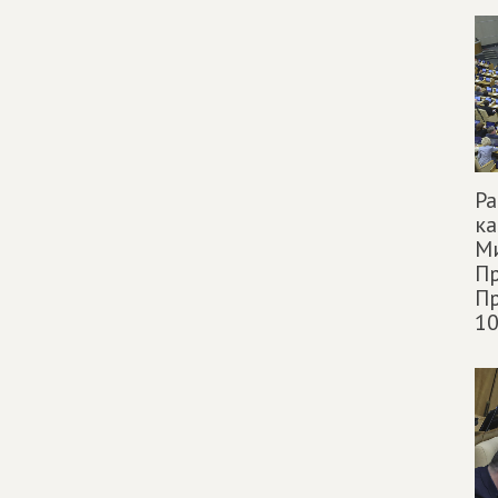
Р
к
М
П
Пр
10