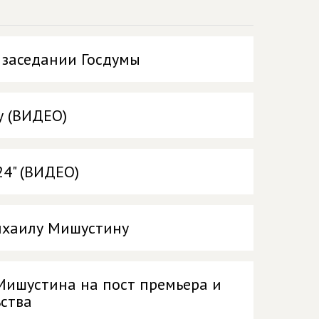
 заседании Госдумы
у (ВИДЕО)
24" (ВИДЕО)
ихаилу Мишустину
Мишустина на пост премьера и
ьства