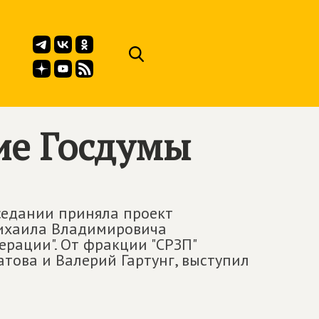
ие Госдумы
седании приняла проект
ихаила Владимировича
рации". От фракции "СРЗП"
това и Валерий Гартунг, выступил