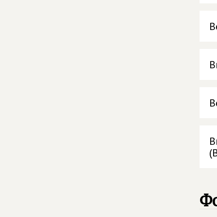
В
В
В
В
(
Ф