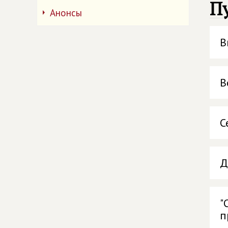
П
Анонсы
В
В
С
Д
"
п