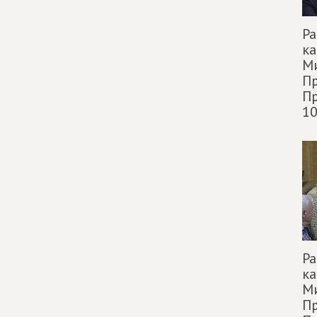
Р
к
М
П
Пр
10
Р
к
М
П