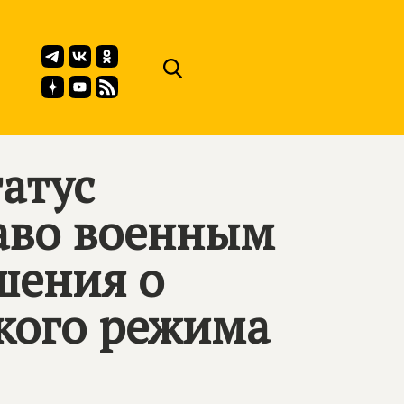
атус
раво военным
шения о
кого режима