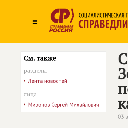
≡
С
См. также
З
разделы
Лента новостей
п
лица
к
Миронов Сергей Михайлович
03 