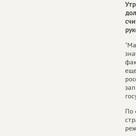
Утр
дол
счи
рук
"Ма
зна
фак
еще
рос
зап
гос
По 
стр
реж