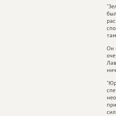
"Зе
был
рас
спо
там
Он 
оче
Лав
нич
"Юр
спе
нео
при
сил