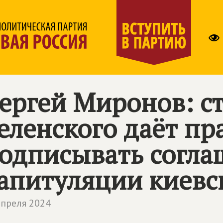
ергей Миронов: ст
еленского даёт п
одписывать согла
апитуляции киевс
апреля 2024