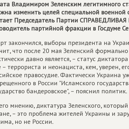
ата Владимиром Зеленским легитимного ст
жна изменить целей специальной военной 
тает Председатель Партии
СПРАВЕДЛИВАЯ 
оводитель партийной фракции в Госдуме Се
рт закончился, выборы президента на Украин
чит, что после 20 мая Зеленский формально 
тически давно является, – статус диктатора
 – террориста и неонациста, кем, уверен, 
сийское правосудие. Фактически Украина у
рещенного в России "Исламского государства
ударство бандеровское", – пояснил политик.
его мнению, диктатура Зеленского, которы
ане, – это проблема жителей Украины и зар
има, но не России.