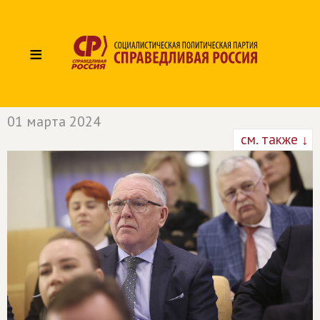
≡
01 марта 2024
см. также ↓