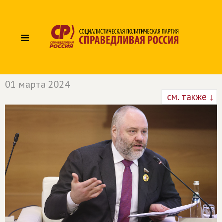
≡
01 марта 2024
см. также ↓