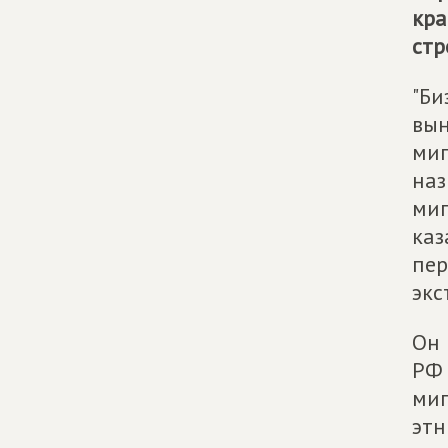
кра
стр
"Би
вын
миг
наз
миг
каз
пер
экс
Он 
РФ 
миг
этн