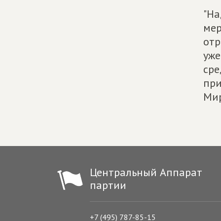
"На
мер
отр
уже
сре
при
Мир
Центральный Аппарат
партии
+7 (495) 787-85-15