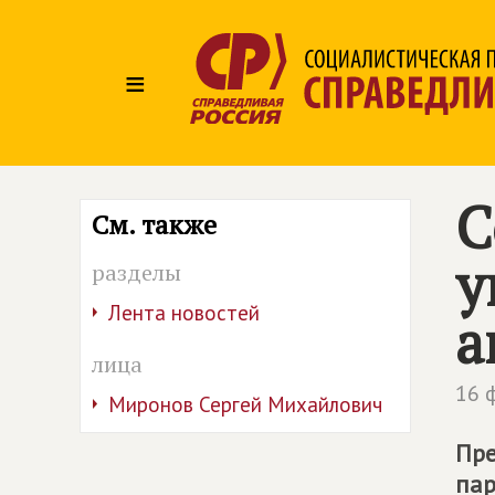
≡
С
См. также
у
разделы
Лента новостей
а
лица
16 
Миронов Сергей Михайлович
Пре
пар