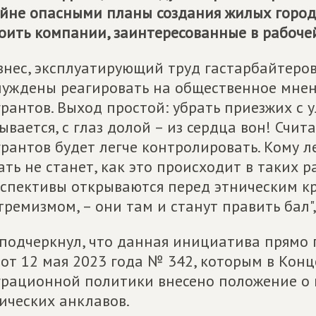
йне опасными планы создания жилых городк
оить компании, заинтересованные в рабочей
знес, эксплуатирующий труд гастарбайтеров
уждены реагировать на общественное мнени
рантов. Выход простой: убрать приезжих с у
ывается, с глаз долой – из сердца вон! Счит
рантов будет легче контролировать. Кому л
ать не станет, как это происходит в таких 
спективы открываются перед этническим к
тремизмом, – они там и станут править бал"
подчеркнул, что данная инициатива прямо 
от 12 мая 2023 года № 342, которым в Кон
рационной политики внесено положение о
ических анклавов.