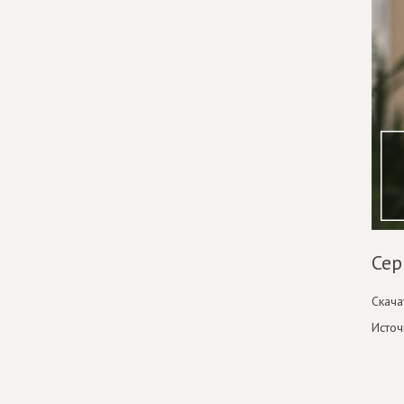
Сер
Скача
Источ