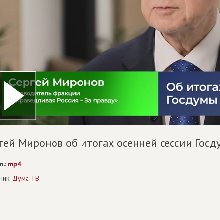
гей Миронов об итогах осенней сессии Госд
ть:
mp4
ник:
Дума ТВ