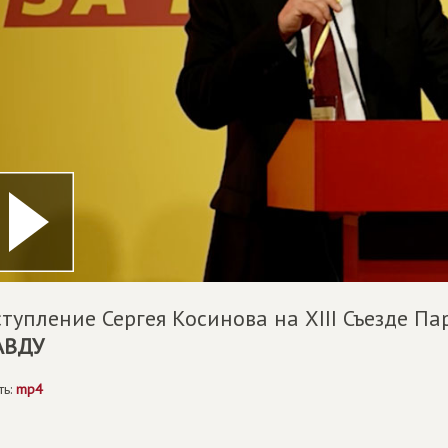
тупление Сергея Косинова на XIII Съезде П
АВДУ
ть:
mp4