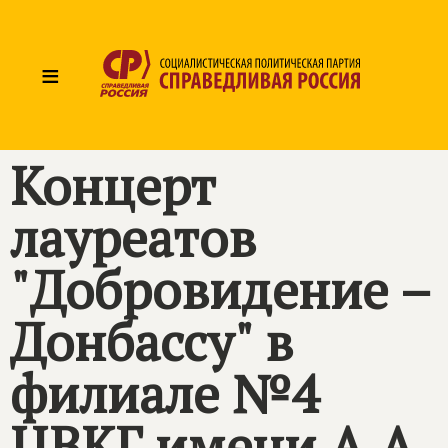
≡
Концерт
лауреатов
"Добровидение –
Донбассу" в
филиале №4
ЦВКГ имени А.А.